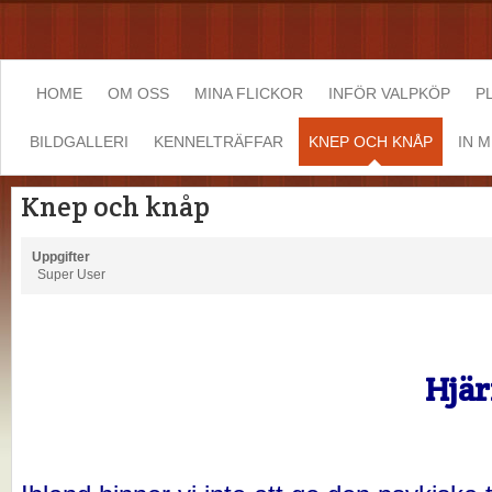
HOME
OM OSS
MINA FLICKOR
INFÖR VALPKÖP
P
BILDGALLERI
KENNELTRÄFFAR
KNEP OCH KNÅP
IN 
Knep och knåp
Uppgifter
Super User
Hjär