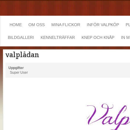
HOME
OM OSS
MINA FLICKOR
INFÖR VALPKÖP
P
BILDGALLERI
KENNELTRÄFFAR
KNEP OCH KNÅP
IN 
valplådan
Uppgifter
Super User